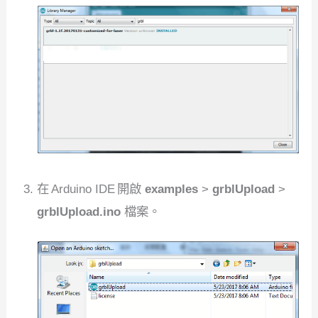
在 Arduino IDE 開啟
examples
>
grblUpload
>
grblUpload.ino
檔案。