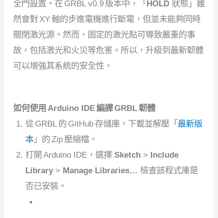
全門設置。在 GRBL v0.9 版本中，「
HOLD
狀態」雖
然會對 XY 軸的步進電機進行斷電，但並未能夠同時
關閉激光源。然而，固定的激光點可導致嚴重的事
故，包括激光和火災等危害。所以，升級到最新韌體
可以增強其系統的安全性。
如何使用 Arduino IDE 編譯 GRBL 韌體
從 GRBL 的 GitHub 存儲庫，下載並解壓「
最新版
本
」的 Zip 壓縮檔。
打開 Arduino IDE，選擇
Sketch
>
Include
Library
>
Manage Libraries…
檢查該程式庫是
否已安裝。