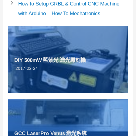
How to Setup GRBL & Control CNC Machine
with Arduino – How To Mechatronics
DIY 500mW 藍紫光 激光雕刻機
2017-02-24
GCC LaserPro Venus 激光系統