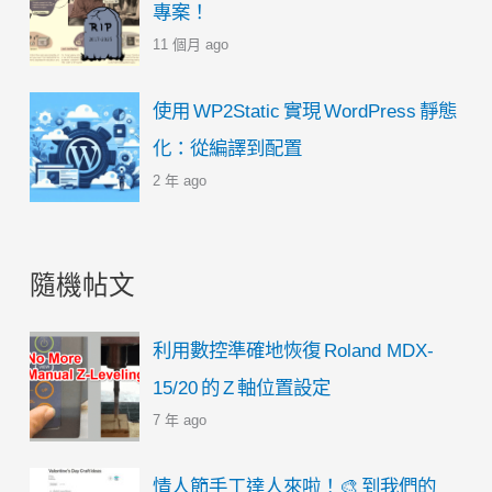
專案！
11 個月 ago
使用 WP2Static 實現 WordPress 靜態
化：從編譯到配置
2 年 ago
隨機帖文
利用數控準確地恢復 Roland MDX-
15/20 的 Z 軸位置設定
7 年 ago
情人節手工達人來啦！🎨 到我們的