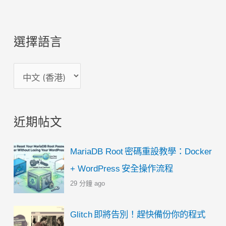
選擇語言
選
擇
語
近期帖文
言
MariaDB Root 密碼重設教學：Docker
+ WordPress 安全操作流程
29 分鐘 ago
Glitch 即將告別！趕快備份你的程式