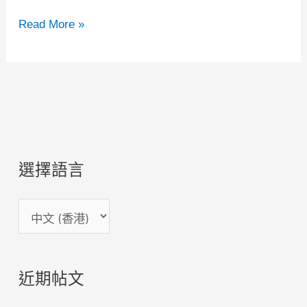
Craftweeks：
Read More »
3D
打
印
背
後
的
選擇語言
思
考
選
擇
語
近期帖文
言