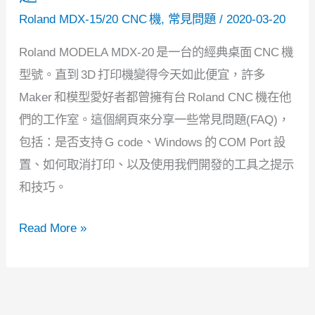
2.0
Roland MDX-15/20 CNC 機
,
常見問題
/
2020-03-20
用
Roland MODELA MDX-20 是一台的經典桌面 CNC 機
戶
型號。直到 3D 打印機變得今天如此便宜，許多
驗
Maker 和模型愛好者都曾擁有台 Roland CNC 機在他
證
們的工作室。這個網頁來分享一些常見問題(FAQ)，
包括：是否支持 G code、Windows 的 COM Port 設
置、如何取消打印、以及使用我們開發的工具之提示
和技巧。
Roland
Read More »
Modela
MDX-
20