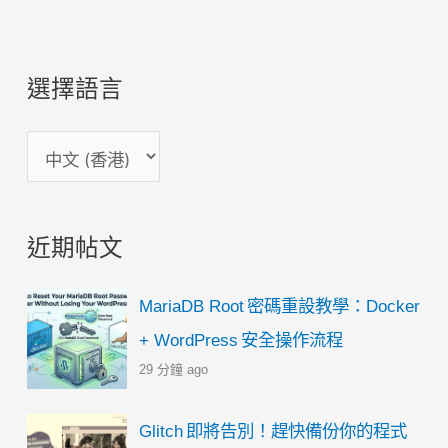
的
常
見
選擇語言
問
題
選
擇
語
近期帖文
言
MariaDB Root 密碼重設教學：Docker
+ WordPress 安全操作流程
29 分鐘 ago
Glitch 即將告別！趕快備份你的程式