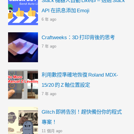
Slack 機器人自動 Like👍 – 透過 Slack
API 在訊息添加 Emoji
6 年 ago
Craftweeks：3D 打印背後的思考
7 年 ago
利用數控準確地恢復 Roland MDX-
15/20 的 Z 軸位置設定
7 年 ago
Glitch 即將告別！趕快備份你的程式
專案！
11 個月 ago