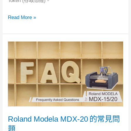
Token (存取憑證)。
Postman
Read More »
教
學:
Disqus
REST
API
案
例
研
究
(2)
Roland Modela MDX-20 的常見問
–
題
OAuth