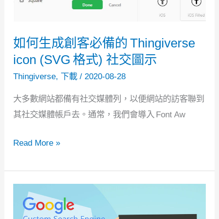
究
(1)
–
如何生成創客必備的 Thingiverse
列
icon (SVG 格式) 社交圖示
取
Thingiverse
,
下載
/
2020-08-28
討
大多數網站都備有社交媒體列，以便網站的訪客聯到
論
其社交媒體帳戶去。通常，我們會導入 Font Aw
串
的
如
Read More »
詳
何
細
生
信
成
息
創