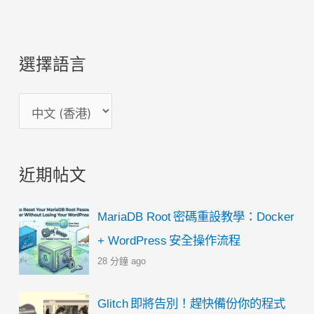
人
頁)
氣
Tumblr
選擇語言
主
題
選
Illustfolio
擇
4
語
/
近期帖文
言
自
訂
MariaDB Root 密碼重設教學：Docker
CSS
+ WordPress 安全操作流程
在
28 分鐘 ago
畫
廊
Glitch 即將告別！趕快備份你的程式