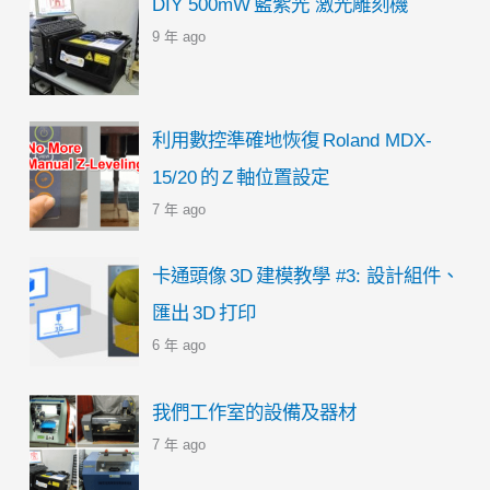
DIY 500mW 藍紫光 激光雕刻機
9 年 ago
利用數控準確地恢復 Roland MDX-
15/20 的 Z 軸位置設定
7 年 ago
卡通頭像 3D 建模教學 #3: 設計組件、
匯出 3D 打印
6 年 ago
我們工作室的設備及器材
7 年 ago