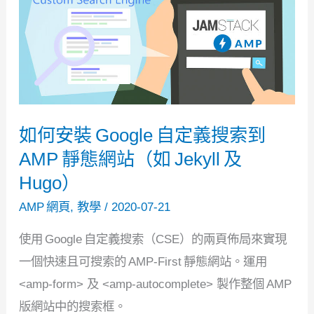
客
必
備
的
Thingiverse
icon
如何安裝 Google 自定義搜索到
(SVG
AMP 靜態網站（如 Jekyll 及
格
Hugo）
式)
社
AMP 網頁
,
教學
/
2020-07-21
交
使用 Google 自定義搜索（CSE）的兩頁佈局來實現
圖
一個快速且可搜索的 AMP-First 靜態網站。運用
示
<amp-form> 及 <amp-autocomplete> 製作整個 AMP
版網站中的搜索框。