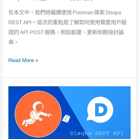
在本文中，我們將繼續使用 Postman 探索 Disqus
REST API。這次的重點是了解如何使用需要用戶驗
證的 API POST 服務，例如創建、更新和刪除討論
串。
Postman
Read More »
教
學：
Disqus
REST
API
案
例