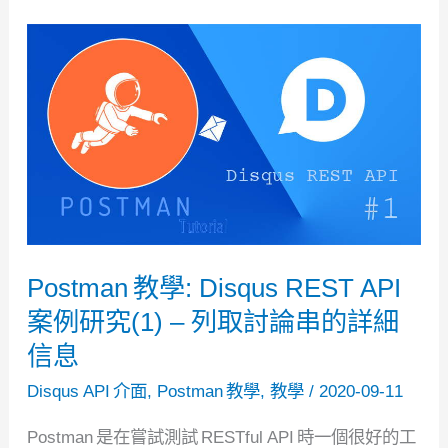
學:
Disqus
REST
API
案
例
研
究
(2)
Postman 教學: Disqus REST API
–
案例研究(1) – 列取討論串的詳細
OAuth
信息
2.0
用
Disqus API 介面
,
Postman 教學
,
教學
/
2020-09-11
戶
Postman 是在嘗試測試 RESTful API 時一個很好的工