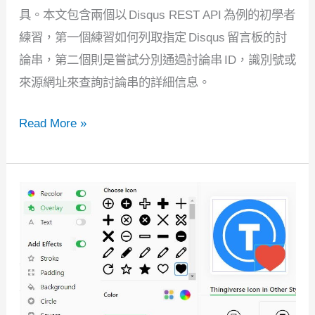
驗
具。本文包含兩個以 Disqus REST API 為例的初學者
證
練習，第一個練習如何列取指定 Disqus 留言板的討
論串，第二個則是嘗試分別通過討論串 ID，識別號或
來源網址來查詢討論串的詳細信息。
Postman
Read More »
教
學:
Disqus
REST
API
案
例
研