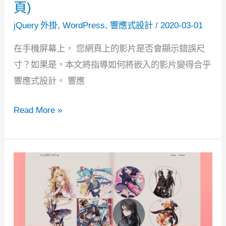
頁)
態
網
jQuery 外掛
,
WordPress
,
響應式設計
/
2020-03-01
站
在手機屏幕上， 您網頁上的影片是否會顯示錯誤尺
（如
寸？如果是，本文將指導如何將嵌入的影片變得合乎
Jekyll
響應式設計。 響應
及
Hugo）
使
Read More »
用
FitVid.js
為
嵌
入
影
片