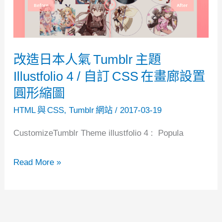
添
入
響
改造日本人氣 Tumblr 主題
應
Illustfolio 4 / 自訂 CSS 在畫廊設置
式
圓形縮圖
設
計
HTML 與 CSS
,
Tumblr 網站
/
2017-03-19
(適
CustomizeTumblr Theme illustfolio 4 : Popula
合
WordPress
改
Read More »
及
造
任
日
何
本
網