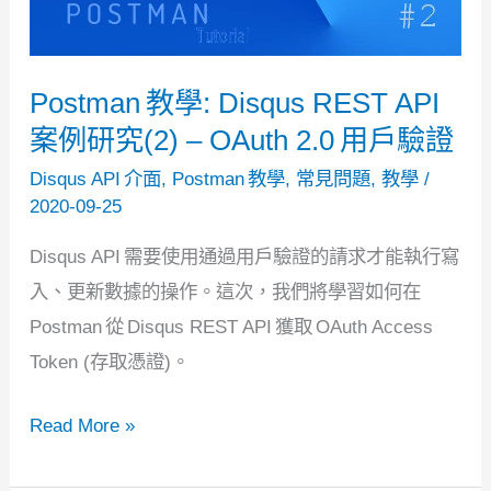
研
究
（3）
Postman 教學: Disqus REST API
–
案例研究(2) – OAuth 2.0 用戶驗證
創
建/
Disqus API 介面
,
Postman 教學
,
常見問題
,
教學
/
2020-09-25
更
新/
Disqus API 需要使用通過用戶驗證的請求才能執行寫
刪
入、更新數據的操作。這次，我們將學習如何在
除
Postman 從 Disqus REST API 獲取 OAuth Access
討
Token (存取憑證)。
論
串
Postman
Read More »
教