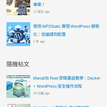
設
專案！
置
11 個月 ago
圓
形
使用 WP2Static 實現 WordPress 靜態
縮
化：從編譯到配置
圖
2 年 ago
隨機帖文
MariaDB Root 密碼重設教學：Docker
+ WordPress 安全操作流程
28 分鐘 ago