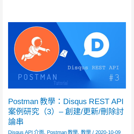
Postman 教學：Disqus REST API
案例研究（3）– 創建/更新/刪除討
論串
Disqus API 介面
,
Postman 教學
,
教學
/
2020-10-09