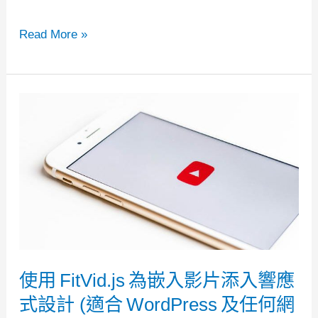
如
Read More »
何
安
裝
Google
自
定
義
搜
索
到
使用 FitVid.js 為嵌入影片添入響應
AMP
式設計 (適合 WordPress 及任何網
靜